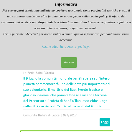
Informativa
Noi e terze parti selezionate utilizziamo cookie o tecnologie simili per finalità tecniche e, con il
tuo consenso, anche per altre finalità come specificato nella cookie policy. Il rifiuto del
consenso può rendere non disponibili le relative funzioni. Puoi liberamente prestare, rifiutare o
revocare il tuo consenso, in qualsiasi momento.
Usa il pulsante “Accetta” per acconsentire o chiudi questa informativa per continuare senza
accettare.
Consulta la cookie policy.
Commemorazione il martirio del Báb, 9
Accetta
Luglio 1850
La Fede Bahá'í Storia
Il 9 luglio la comunità mondiale bahá’í sparsa sull’intero
pianeta commemorerà una delle date più importanti del
suo calendario: il martirio del Báb. Evento tragico e
glorioso insieme, che poneva fine alla vicenda terrena
del Precursore-Profeta di Bahá’u’lláh, esso ebbe luogo
nella città persiana di Tabriz, al mezzodì del 9 luglio
l850.
Comunità Bahá'í di Lecce
|
9/7/2017
Leggi