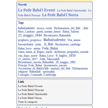
Nuvole
La Fede Bahá'í Eventi
La Fede Bahá'í Spiritualità
La
La Fede Bahá'í Storia
Fede Bahá'í Principi
Tags
bahaisalento
ricerca_verità
Dichiarazione_del_Báb
_Bab
Rino_Cardone
parità_uomini_donne
Bahai_Salento
23_maggio_1844
Bicentenario_Bahaullah
Bahaisalento
preghiera_progresso
Vita_anima
Il_Bab
bassanobahai
unità_
Risoluzione_cambrige
Fede_Bahai
Bahai_lecce
anima
Santa_maria_al_Bagno_nardò
abolizione_pregiudizi_razziale
9_luglio_1850
vita_dopo_morte
Bahai_Lecce
21_ottobre_2017
Adib_Taherzadeh
Bicentinario_nascita_Bahaullah
29_maggio_1892
Principi_Fede_Bahai
bicentenario_nascita
Ascensione_di_Bahá'u'lláh
martirio_del_Bab
Dichiarazione
religioni
Bahaullah
spiritualità
Consiglio_Comunale_Cambridge
Link
La Fede Bahá'í Eventi
La Fede Bahá'í Principi
La Fede Bahá'í Spiritualità
La Fede Bahá'í Storia
Tutte le categorie