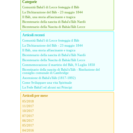
Categorie
Comunità Bahá'í di Lecce festeggia il Báb
La Dichiarazione del Báb - 23 maggio 1844
Il Báb, una storia affascinante e tragica
Bicentenario della nascita di Bahá'u'lláh Nardò
Bicentenario della Nascita di Baháu'lláh Lecce
Articoli recenti
Comunità Bahá'í di Lecce festeggia il Báb
La Dichiarazione del Báb - 23 maggio 1844
Il Báb, una storia affascinante e tragica
Bicentenario della nascita di Bahá'u'lláh Nardò
Bicentenario della Nascita di Baháu'lláh Lecce
Commemorazione il martirio del Báb, 9 Luglio 1850
Bicentinario della nascita di Bahá'u'lláh - Risoluzione del
consiglio comunale di Cambridge
Ascensione di Bahá'u'lláh (1817-1892)
Come Sviluppare una vita Spirituale
La Fede Bahá'í ed alcuni sui Principi
Articoli per mese
05/2018
11/2017
10/2017
07/2017
06/2017
05/2017
04/2016