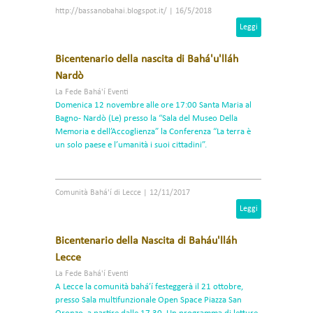
http://bassanobahai.blogspot.it/
|
16/5/2018
Leggi
Bicentenario della nascita di Bahá'u'lláh
Nardò
La Fede Bahá'í Eventi
Domenica 12 novembre alle ore 17:00 Santa Maria al
Bagno- Nardò (Le) presso la “Sala del Museo Della
Memoria e dell’Accoglienza” la Conferenza “La terra è
un solo paese e l’umanità i suoi cittadini”.
Comunità Bahá'í di Lecce
|
12/11/2017
Leggi
Bicentenario della Nascita di Baháu'lláh
Lecce
La Fede Bahá'í Eventi
A Lecce la comunità bahá’í festeggerà il 21 ottobre,
presso Sala multifunzionale Open Space Piazza San