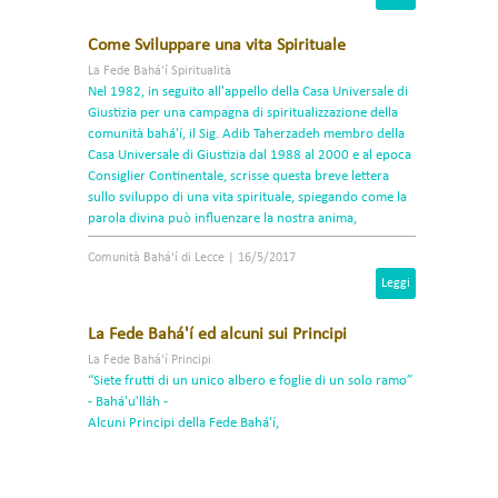
Come Sviluppare una vita Spirituale
La Fede Bahá'í Spiritualità
Nel 1982, in seguito all'appello della Casa Universale di
Giustizia per una campagna di spiritualizzazione della
comunità bahá'í, il Sig. Adib Taherzadeh membro della
Casa Universale di Giustizia dal 1988 al 2000 e al epoca
Consiglier Continentale, scrisse questa breve lettera
sullo sviluppo di una vita spirituale, spiegando come la
parola divina può influenzare la nostra anima,
indicando i "quatro passi essenziali" per lo sviluppo di
Comunità Bahá'í di Lecce
|
16/5/2017
una vita spirituale.
Leggi
La Fede Bahá'í ed alcuni sui Principi
La Fede Bahá'í Principi
“Siete frutti di un unico albero e foglie di un solo ramo”
- Bahá'u'lláh -
Alcuni Principi della Fede Bahá'í,