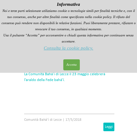
Informativa
Noi e terze parti selezionate utilizziamo cookie o tecnologie simili per finalità tecniche e, con il
tuo consenso, anche per altre finalità come specificato nella cookie policy. Il rifiuto del
consenso può rendere non disponibili le relative funzioni. Puoi liberamente prestare, rifiutare o
revocare il tuo consenso, in qualsiasi momento.
Usa il pulsante “Accetta” per acconsentire o chiudi questa informativa per continuare senza
accettare.
Consulta la cookie policy.
Comunità Bahá'í di Lecce festeggia il Báb
Accetta
La Fede Bahá'í Eventi
La Comunità Bahá’í di Lecce il 23 maggio celebrerà
l’araldo della Fede bahá’í.
Comunità Bahá'í di Lecce
|
17/5/2018
Leggi