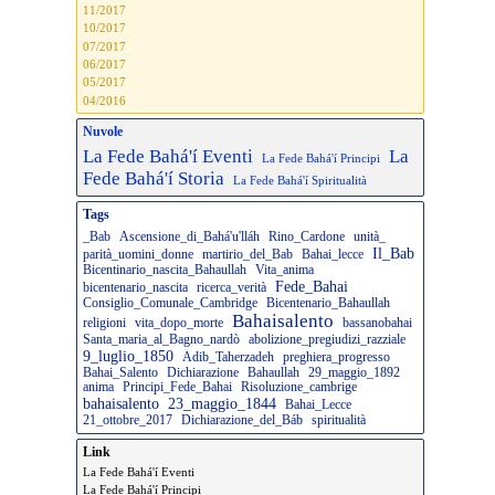
11/2017
10/2017
07/2017
06/2017
05/2017
04/2016
Nuvole
La Fede Bahá'í Eventi
La
La Fede Bahá'í Principi
Fede Bahá'í Storia
La Fede Bahá'í Spiritualità
Tags
_Bab
Ascensione_di_Bahá'u'lláh
Rino_Cardone
unità_
Il_Bab
parità_uomini_donne
martirio_del_Bab
Bahai_lecce
Bicentinario_nascita_Bahaullah
Vita_anima
Fede_Bahai
bicentenario_nascita
ricerca_verità
Consiglio_Comunale_Cambridge
Bicentenario_Bahaullah
Bahaisalento
religioni
vita_dopo_morte
bassanobahai
Santa_maria_al_Bagno_nardò
abolizione_pregiudizi_razziale
9_luglio_1850
Adib_Taherzadeh
preghiera_progresso
Bahai_Salento
Dichiarazione
Bahaullah
29_maggio_1892
anima
Principi_Fede_Bahai
Risoluzione_cambrige
bahaisalento
23_maggio_1844
Bahai_Lecce
21_ottobre_2017
Dichiarazione_del_Báb
spiritualità
Link
La Fede Bahá'í Eventi
La Fede Bahá'í Principi