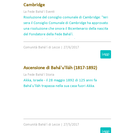
Cambridge
La Fede Bahá'í Eventi
Risoluzione del consiglio comunale di Cambridge: "Ieri
sera il Consiglio Comunale di Cambridge ha approvato
una risoluzione che onora il Bicentenario della nascita
del Fondatore della Fede Bahá’í.
DELIBERA: che la città di Cambridge, in riconoscimento
del significato di questo bicentenario, esorti tutti i
Comunità Bahá'í di Lecce
|
27/6/2017
cittadini a lavorare per la realizzazione dei principi della
Leggi
pace, della giustizia e della solidarietà umana promossa
da Bahá'u'lláh.
Ascensione di Bahá'u'lláh (1817-1892)
La Fede Bahá'í Storia
Akka, Israele - il 28 maggio 1892 di 125 anni fa
Bahá'u'lláh trapassa nella sua casa fuori Akka.
Comunità Bahá'í di Lecce
|
27/5/2017
Leggi