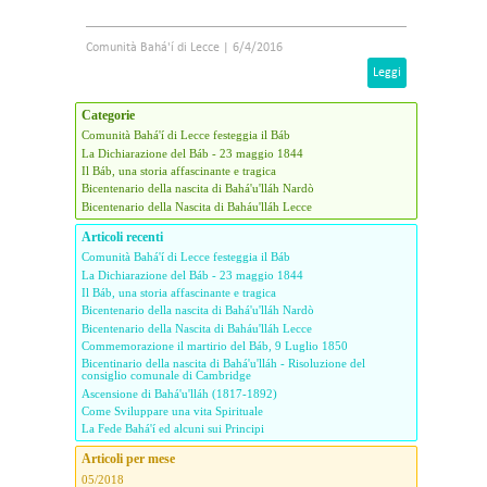
Comunità Bahá'í di Lecce
|
6/4/2016
Leggi
Categorie
Comunità Bahá'í di Lecce festeggia il Báb
La Dichiarazione del Báb - 23 maggio 1844
Il Báb, una storia affascinante e tragica
Bicentenario della nascita di Bahá'u'lláh Nardò
Bicentenario della Nascita di Baháu'lláh Lecce
Articoli recenti
Comunità Bahá'í di Lecce festeggia il Báb
La Dichiarazione del Báb - 23 maggio 1844
Il Báb, una storia affascinante e tragica
Bicentenario della nascita di Bahá'u'lláh Nardò
Bicentenario della Nascita di Baháu'lláh Lecce
Commemorazione il martirio del Báb, 9 Luglio 1850
Bicentinario della nascita di Bahá'u'lláh - Risoluzione del
consiglio comunale di Cambridge
Ascensione di Bahá'u'lláh (1817-1892)
Come Sviluppare una vita Spirituale
La Fede Bahá'í ed alcuni sui Principi
Articoli per mese
05/2018