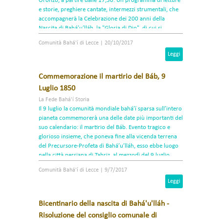
Oronzo, a partire dalle 17,30. Un programma di letture
e storie, preghiere cantate, intermezzi strumentali, che
accompagnerà la Celebrazione dei 200 anni della
Nascita di Bahá’u’lláh, la "Gloria di Dio", di cui si
presenterà la vita e il messaggio.
Comunità Bahá'í di Lecce
|
20/10/2017
Leggi
Commemorazione il martirio del Báb, 9
Luglio 1850
La Fede Bahá'í Storia
Il 9 luglio la comunità mondiale bahá’í sparsa sull’intero
pianeta commemorerà una delle date più importanti del
suo calendario: il martirio del Báb. Evento tragico e
glorioso insieme, che poneva fine alla vicenda terrena
del Precursore-Profeta di Bahá’u’lláh, esso ebbe luogo
nella città persiana di Tabriz, al mezzodì del 9 luglio
l850.
Comunità Bahá'í di Lecce
|
9/7/2017
Leggi
Bicentinario della nascita di Bahá'u'lláh -
Risoluzione del consiglio comunale di